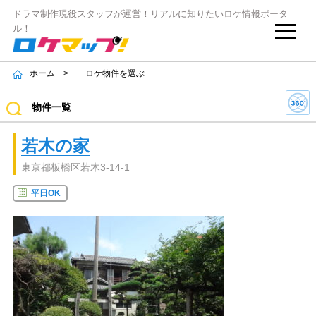
ドラマ制作現役スタッフが運営！リアルに知りたいロケ情報ポータ
ル！
>
ロケ物件を選ぶ
ホーム
物件一覧
若木の家
東京都板橋区若木3-14-1
平日OK