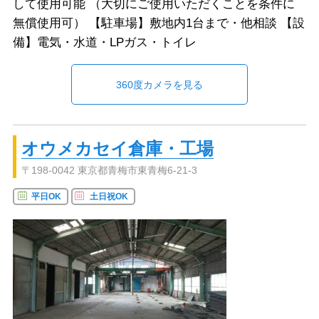
して使用可能 （大切にご使用いただくことを条件に
無償使用可） 【駐車場】敷地内1台まで・他相談 【設
備】電気・水道・LPガス・トイレ
360度カメラを見る
オウメカセイ倉庫・工場
〒198-0042 東京都青梅市東青梅6-21-3
平日OK
土日祝OK